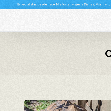
Especialistas desde hace 14 años en viajes a Disney, Miami y t
C