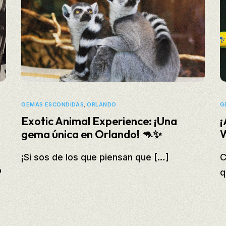
GEMAS ESCONDIDAS
,
ORLANDO
G
Exotic Animal Experience: ¡Una
¡
gema única en Orlando! 🦘✨
W
¡Si sos de los que piensan que […]
C
o
q