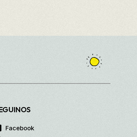
EGUINOS
Facebook