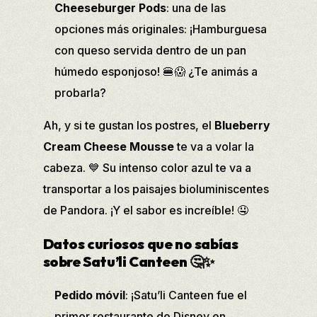
Cheeseburger Pods
: una de las
opciones más originales: ¡Hamburguesa
con queso servida dentro de un pan
húmedo esponjoso! 🍔😱 ¿Te animás a
probarla?
Ah, y si te gustan los postres, el
Blueberry
Cream Cheese Mousse
te va a volar la
cabeza. 💙 Su intenso color azul te va a
transportar a los paisajes bioluminiscentes
de Pandora. ¡Y el sabor es increíble! 🤤
Datos curiosos que no sabías
sobre Satu’li Canteen
🤔✨
Pedido móvil
: ¡Satu’li Canteen fue el
primer restaurante de Disney en