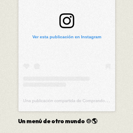
Ver esta publicación en Instagram
U
na publicación compartida de ComprandoViajes (@comprandoviajes_ok)
Un menú de otro mundo
🍲🌎